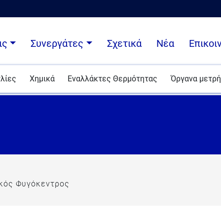
ις
Συνεργάτες
Σχετικά
Νέα
Επικοι
τλίες
Χημικά
Εναλλάκτες Θερμότητας
Όργανα μετρ
κός Φυγόκεντρος