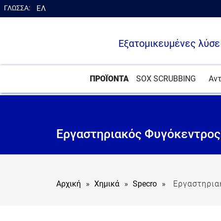
ΓΛΩΣΣΑ:
ΕΛ
en
Εξατομικευμένες λύσε
ΠΡΟΪΟΝΤΑ
SOX SCRUBBING
Αν
Εργαστηριακός Φυγόκεντρος
Αρχική
»
Χημικά
»
Specro
»
Εργαστηρια