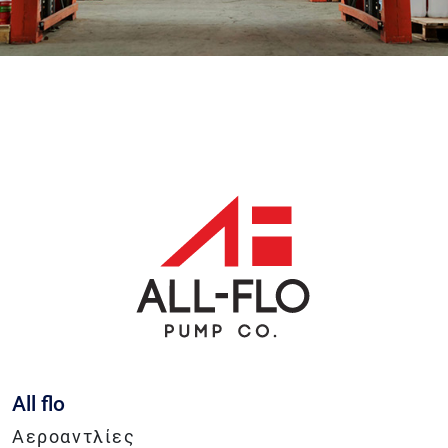
All flo
Αεροαντλίες