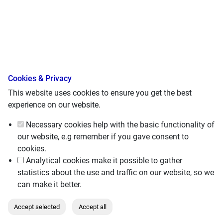
Cookies & Privacy
This website uses cookies to ensure you get the best
experience on our website.
Necessary cookies
help with the basic functionality of
our website, e.g remember if you gave consent to
cookies.
Analytical cookies
make it possible to gather
Sodaflexx
statistics about the use and traffic on our website, so we
Dry powder scrubber system
can make it better.
Η SodaFlexx προσφέρει ένα καινοτόμο σύστημα
Accept selected
Accept all
καθαρισμού καυσαερίων με χρήση σκόνης (N Flexx™) που