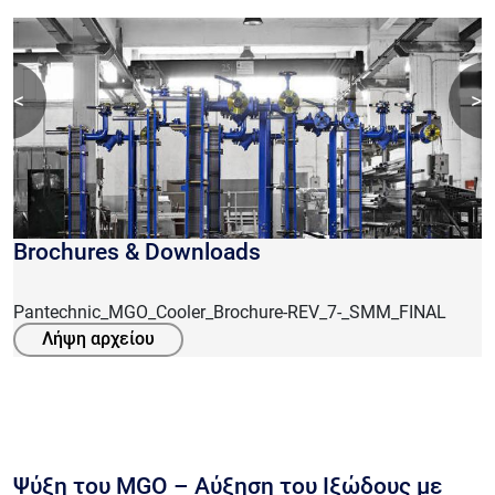
<
>
Brochures & Downloads
Pantechnic_MGO_Cooler_Brochure-REV_7-_SMM_FINAL
Λήψη αρχείου
Ψύξη του MGO – Αύξηση του Ιξώδους με