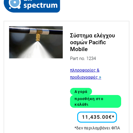
Σύστημα ελέγχου
οσμών Pacific
Mobile
Part no. 1234
πληροφορίες &
»
προδιαγραφές
Αγορά
προσθήκη στο
καλάθι
11,435.00€*
*δεν περιλαμβάνει ΦΠΑ