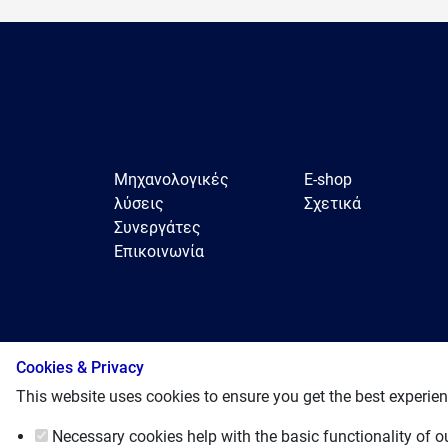
Μηχανολογικές
E-shop
λύσεις
Σχετικά
Συνεργάτες
Επικοινωνία
© 2025, Pantechnic LTD
Cookies & Privacy
This website uses cookies to ensure you get the best experien
Necessary cookies
help with the basic functionality of 