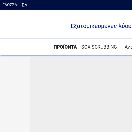
ΓΛΩΣΣΑ:
ΕΛ
en
Εξατομικευμένες λύσε
ΠΡΟΪΟΝΤΑ
SOX SCRUBBING
Αν