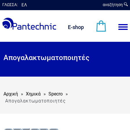
ΓΛΩΣΣΑ:
ΕΛ
αναζήτηση
en
E-shop
Απογαλακτωματοποιητές
Αρχική
»
Χημικά
»
Specro
»
Απογαλακτωματοποιητές